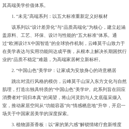
其高端美学价值体系。
1. “未见”高端系列：以五大标准重新定义好板材
该系列以“设计差异化”与“品质高端化”为核心，建立起涵
盖原料、工艺、环保、设计与性能的“五大标准”体系。通
过“欧洲设计X中国智造”的全球协作机制，云峰莫干山致力于
在美学表达与实用功能间达成平衡，从根本上解决长期困扰行
业的“品质不稳定”难题，为高端家居树立新标杆。
2. “中国山色”美学IP：让家成为安放身心的诗意栖居
跳出对流行风格的模仿，云峰莫干山深入东方文化与自然
肌理，打造出独具特质的“中国山色”美学IP。此系列旨在回应
消费者对“回归本真”的渴望，将山河灵韵与人文底蕴采撷入
室，推动家居空间从“功能容器”向“情感栖息地”升华，开启一
场关于中国家居美学的深度探索。
3. 植物源茶香板：以“家的第六感”解锁情绪疗愈新维度