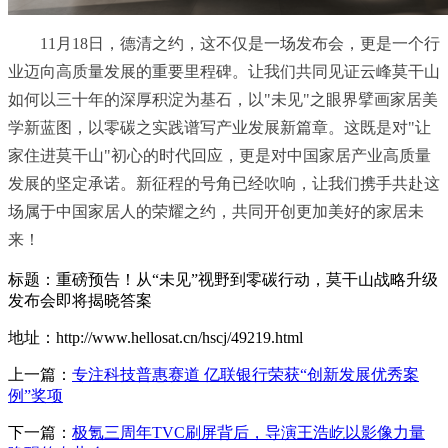
11月18日，德清之约，这不仅是一场发布会，更是一个行
业迈向高质量发展的重要里程碑。让我们共同见证云峰莫干山
如何以三十年的深厚积淀为基石，以"未见"之眼界擘画家居美
学新蓝图，以零碳之实践谱写产业发展新篇章。这既是对"让
家住进莫干山"初心的时代回应，更是对中国家居产业高质量
发展的坚定承诺。新征程的号角已经吹响，让我们携手共赴这
场属于中国家居人的荣耀之约，共同开创更加美好的家居未
来！
标题：重磅预告！从“未见”视野到零碳行动，莫干山战略升级
发布会即将揭晓答案
地址：http://www.hellosat.cn/hscj/49219.html
上一篇：
专注科技普惠赛道 亿联银行荣获“创新发展优秀案
例”奖项
下一篇：
极氪三周年TVC刷屏背后，导演王浩屹以影像力量