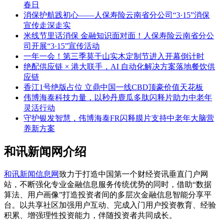
春日
消保护航践初心——人保寿险云南省分公司“3·15”消保
宣传走深走实
米线节里话消保 金融知识面对面！人保寿险云南省分公
司开展“3·15”宣传活动
一年一会！第三季莫干山实木定制节进入开幕倒计时
绝配供应链 × 港大联手，AI 自动化解决方案落地餐饮供
应链
香江1号绝版占位 立鼎中国一线CBD顶豪价值天花板
伟博海泰科技力量，以秒丹鹿瓜多肽闪释片助力中老年
灵活行动
守护银发智慧，伟博海泰FR闪释膜片支持中老年大脑营
养新方案
和讯新闻网介绍
和讯新闻信息网
致力于打造中国第一个财经资讯垂直门户网
站，不断强化专业金融信息服务传统优势的同时，借助“数据
算法、用户画像”打造投资者间的多层次金融信息智能分享平
台。以共享社区加强用户互动、完成入门用户投资教育、经验
积累、增强理性投资能力，伴随投资者共同成长。