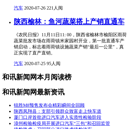
汽车
2020-07-26
221人阅
陕西榆林：鱼河蔬菜搭上产销直通车
《农民日报》11月11日11: 00，陕西省榆林市榆阳区雨荷
蔬菜批发市场在雨荷镇米家园村开业，第一批直通车产
销启动，标志着雨荷镇设施蔬菜产销“最后一公里”，真
正实现了直产直销。
汽车
2020-07-25
95人阅
和讯新闻网本月阅读榜
和讯新闻网最新资讯
锐胜M8预售发布会精彩瞬间全回顾
陕西凤翔县：支部引领群众致富走上快车道
厦门口岸首批进口汽车进入实质性检验阶段
漳州检验检疫局开展进口汽车“三包”和召回监管